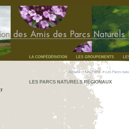
LA CONFÉDÉRATION
LES GROUPEMENTS
LE
Accueil
->
Les Parcs
->
Les Parcs natu
LES PARCS NATURELS RÉGIONAUX
AT